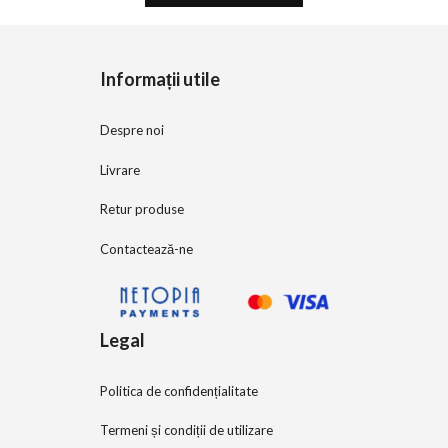
t
o
f
5
Informații utile
Despre noi
Livrare
Retur produse
Contactează-ne
Legal
Politica de confidențialitate
Termeni și condiții de utilizare