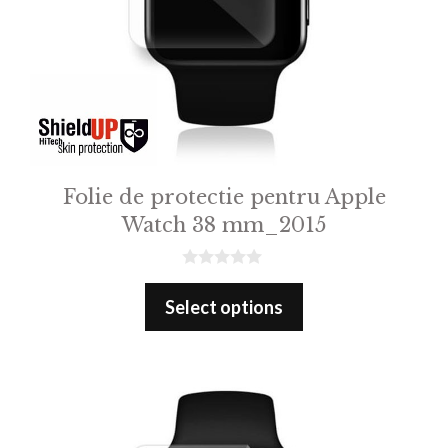
Folie de protectie pentru Apple
Watch 38 mm_2015
0
o
Select options
u
t
o
f
5