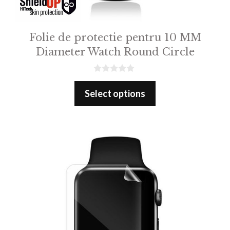
Folie de protectie pentru 10 MM
Diameter Watch Round Circle
0
o
Select options
u
t
o
f
5