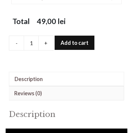
Total
49,00
lei
Add to cart
-
+
Folie
de
protectie
pentru
Description
Watch
Earth
Reviews (0)
46mm
quantity
Description