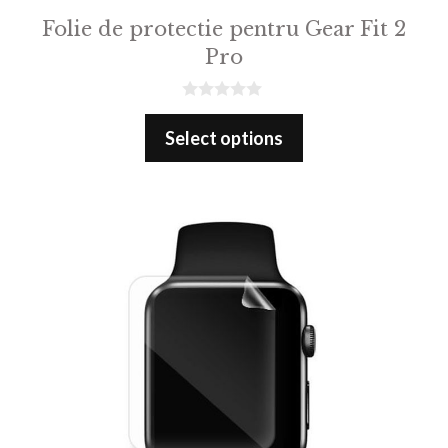
Folie de protectie pentru Gear Fit 2
Pro
0
o
Select options
u
t
o
f
5