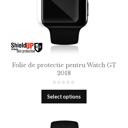
Folie de protectie pentru Watch GT
2018
0
o
Select options
u
t
o
f
5