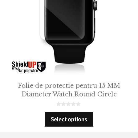
Folie de protectie pentru 15 MM
Diameter Watch Round Circle
0
o
Select options
u
t
o
f