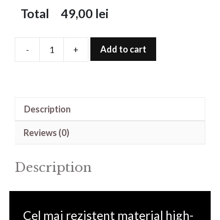
Total
49,00
lei
Add to cart
-
+
Folie
de
protectie
pentru
Description
Watch
SE
Reviews (0)
quantity
Description
Cel mai rezistent material high-