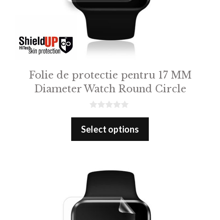
Folie de protectie pentru 17 MM
Diameter Watch Round Circle
0
o
Select options
u
t
o
f
5