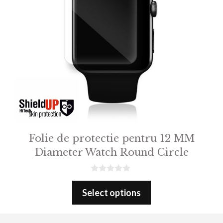
Folie de protectie pentru 12 MM
Diameter Watch Round Circle
0
o
Select options
u
t
o
f