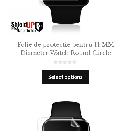
Folie de protectie pentru 11 MM
Diameter Watch Round Circle
0
o
Select options
u
t
o
f
5