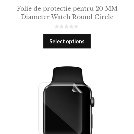
Folie de protectie pentru 20 MM
Diameter Watch Round Circle
0
o
Select options
u
t
o
f
5