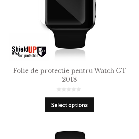
Folie de protectie pentru Watch GT
2018
0
o
Select options
u
t
o
f
5