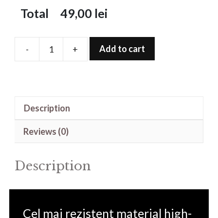
Total
49,00
lei
Add to cart
-
+
Folie
de
protectie
pentru
Description
Watch
X
Reviews (0)
quantity
Description
Cel mai rezistent material high-