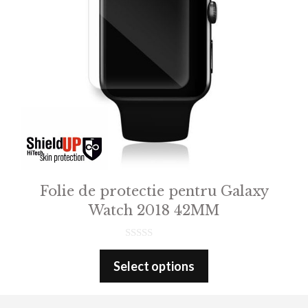
Folie de protectie pentru Galaxy
Watch 2018 42MM
0
o
Select options
u
t
o
f