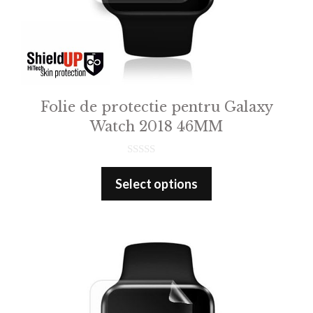
Folie de protectie pentru Galaxy
Watch 2018 46MM
0
o
Select options
u
t
o
f
5