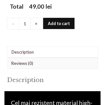
Total
49,00
lei
Add to cart
-
+
Folie
de
protectie
pentru
Description
Watch
X
Reviews (0)
quantity
Description
Cel mai rezistent material high-