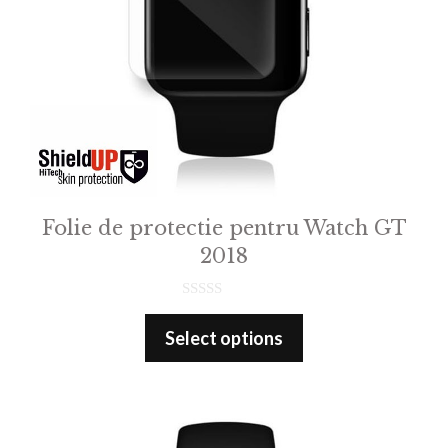
Folie de protectie pentru Watch GT
2018
0
o
Select options
u
t
o
f
5