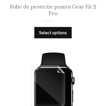
Folie de protectie pentru Gear Fit 2
Pro
0
o
Select options
u
t
o
f
5