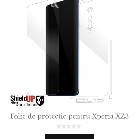
Folie de protectie pentru Xperia XZ3
0
o