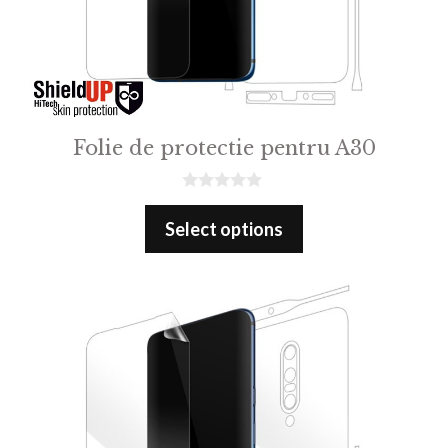
Folie de protectie pentru A30
0
o
Select options
u
t
o
f
5