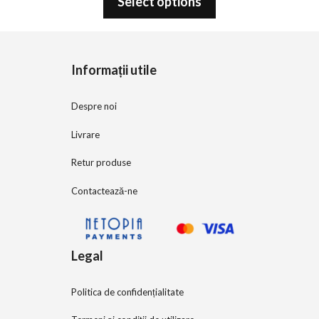
Select options
u
t
o
f
5
Informații utile
Despre noi
Livrare
Retur produse
Contactează-ne
Legal
Politica de confidențialitate