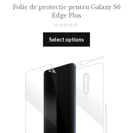
Folie de protectie pentru Galaxy S6
Edge Plus
0
o
Select options
u
t
o
f
5