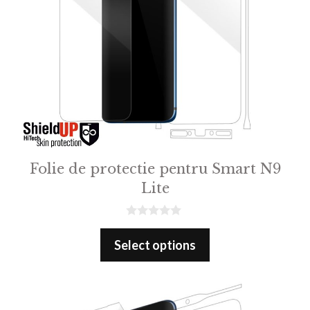
Folie de protectie pentru Smart N9
Lite
0
o
Select options
u
t
o
f
5