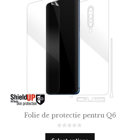
Folie de protectie pentru Q6
0
o