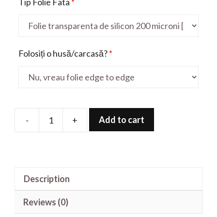
Tip Folie Fata
*
Folosiți o husă/carcasă?
*
Add to cart
-
+
Folie
de
protectie
pentru
Description
Wildfire
E1
Reviews (0)
quantity