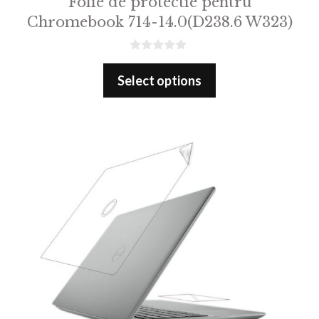
Folie de protectie pentru
Chromebook 714-14.0(D238.6 W323)
0
o
Select options
u
t
o
f
5