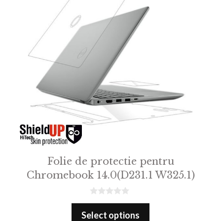
Folie de protectie pentru
Chromebook 14.0(D231.1 W325.1)
0
o
Select options
u