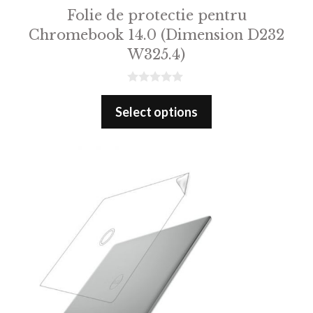
Folie de protectie pentru
Chromebook 14.0 (Dimension D232
W325.4)
0
o
Select options
u
t
o
f
5