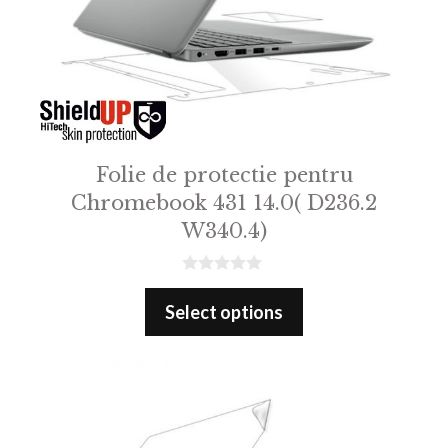
Folie de protectie pentru
Chromebook 431 14.0( D236.2
W340.4)
0
o
Select options
u
t
o
f
5