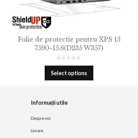
Folie de protectie pentru XPS 15
7590-15.6(D235 W357)
0
o
Select options
u
t
o
f
5
Informații utile
Despre noi
Livrare