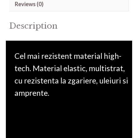
Reviews (0)
BE
15.6'
Description
quantity
Cel mai rezistent material high-
tech. Material elastic, multistrat,
cu rezistenta la zgariere, uleiuri si
amprente.