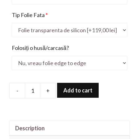
Tip Folie Fata
*
Folosiți o husă/carcasă?
Add to cart
-
+
Folie
de
protectie
pentru
Description
X515JA-
EJ261T-