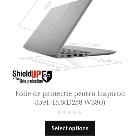
Folie de protectie pentru Inspiron
3591-15.6(D258 W380)
0
o
Select options
u
t
o