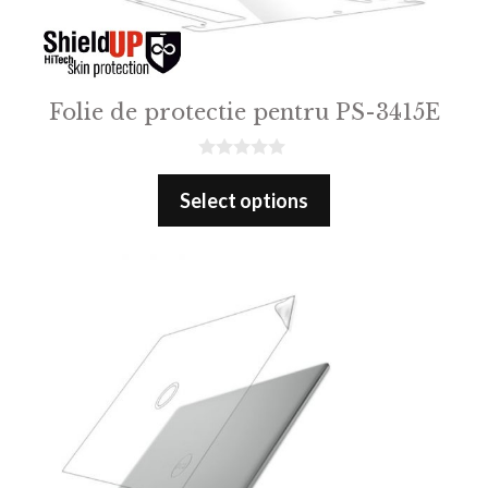
Folie de protectie pentru PS-3415E
0
o
Select options
u
t
o
f
5