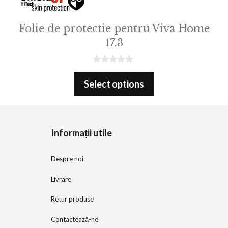
Folie de protectie pentru Viva Home
17.3
0
o
Select options
u
t
o
f
5
Informații utile
Despre noi
Livrare
Retur produse
Contactează-ne