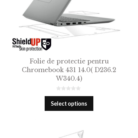
Folie de protectie pentru
Chromebook 431 14.0( D236.2
W340.4)
0
o
Select options
u
t
o
f
5