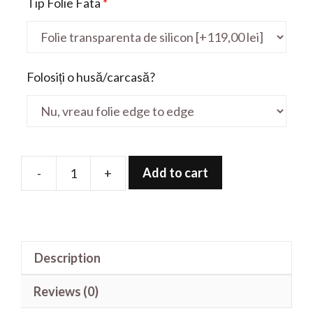
Tip Folie Fata
*
Folosiți o husă/carcasă?
Add to cart
-
+
Folie
de
protectie
pentru
Description
X545FA
15.6'
Reviews (0)
quantity