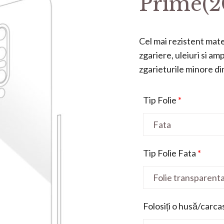
Prime(2
Cel mai rezistent mater
zgariere, uleiuri si a
zgarieturile minore din 
Tip Folie
*
Tip Folie Fata
*
Folosiți o husă/carca