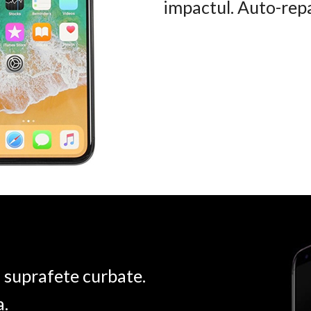
impactul. Auto-rep
u suprafete curbate.
a.