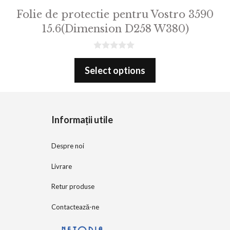
Folie de protectie pentru Vostro 3590
15.6(Dimension D258 W380)
0
o
Select options
u
t
o
f
5
Informații utile
Despre noi
Livrare
Retur produse
Contactează-ne