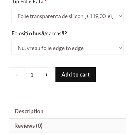
Tip Folie Fata
*
Folosiți o husă/carcasă?
Add to cart
-
+
Folie
de
protectie
pentru
Description
Yoga
C940
Reviews (0)
14'