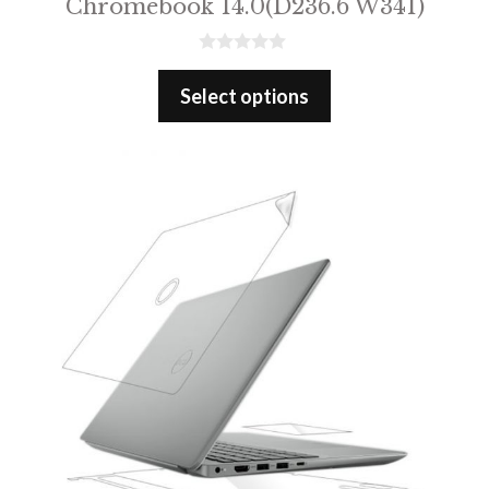
Chromebook 14.0(D236.6 W341)
0
o
Select options
u
t
o
f
5