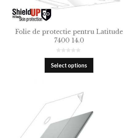
Folie de protectie pentru Latitude
7400 14.0
0
o
Select options
u
t
o
f
5