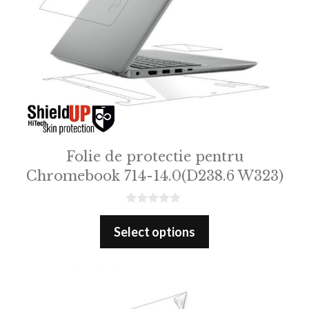
Folie de protectie pentru
Chromebook 714-14.0(D238.6 W323)
0
o
Select options
u
t
o
f
5