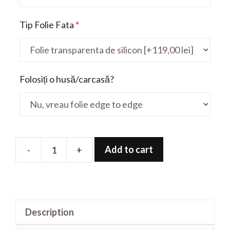
Tip Folie Fata
*
Folosiți o husă/carcasă?
Add to cart
-
+
Folie
de
protectie
pentru
Description
Yoga
S740-