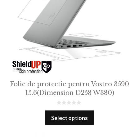
Folie de protectie pentru Vostro 3590
15.6(Dimension D258 W380)
0
o
Select options
u
t
o
f
5