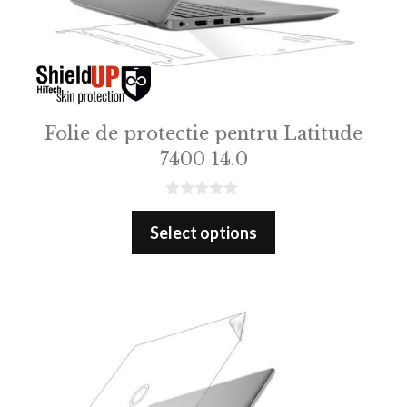
Folie de protectie pentru Latitude
7400 14.0
0
o
Select options
u
t
o
f
5