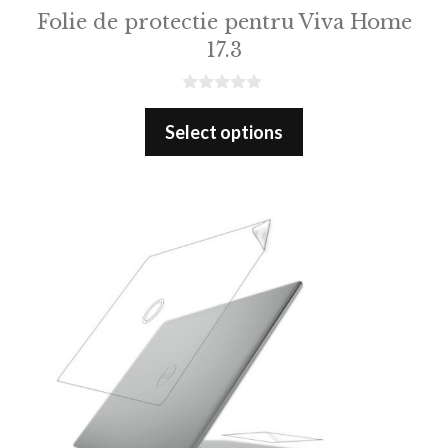
Folie de protectie pentru Viva Home
17.3
0
o
Select options
u
t
o
f
5