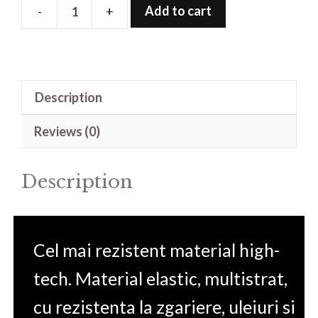
Add to cart
-
+
Folie
de
protectie
pentru
Description
Z200
kit
Reviews (0)
(Phone
Film)
Description
quantity
Cel mai rezistent material high-
tech. Material elastic, multistrat,
cu rezistenta la zgariere, uleiuri si