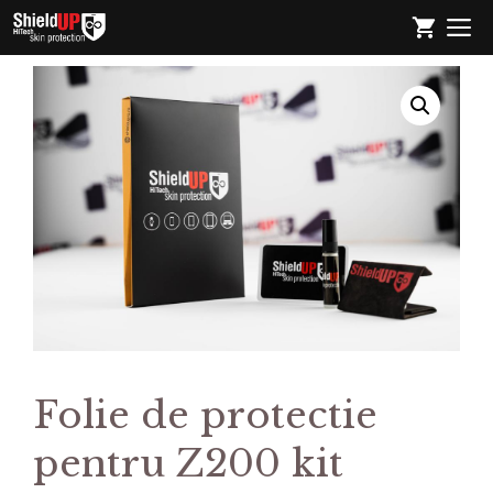
Sari
M
la
conținut
Folie de protectie
pentru Z200 kit