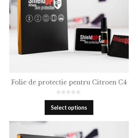
Folie de protectie pentru Citroen C4
0
o
Select options
u
t
o
f
5