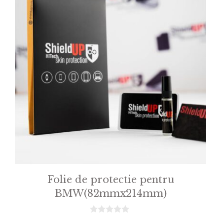
Folie de protectie pentru
BMW(82mmx214mm)
0