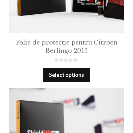
Folie de protectie pentru Citroen
Berlingo 2015
0
o
Select options
u
t
o
f
5