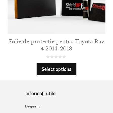
Folie de protectie pentru Toyota Rav
4 2014-2018
0
o
Select options
u
t
o
f
5
Informații utile
Despre noi