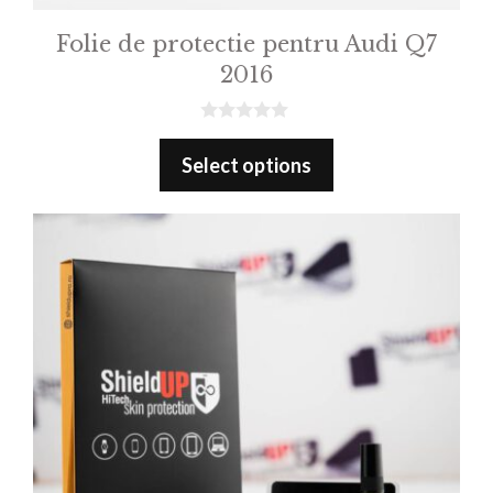
Folie de protectie pentru Audi Q7
2016
0
o
Select options
u
t
o
f
5