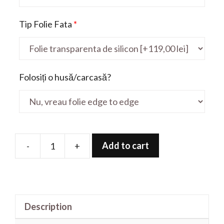
Tip Folie Fata
*
Folosiți o husă/carcasă?
Add to cart
-
+
Folie
de
protectie
pentru
Description
ZenBook
UX393JA