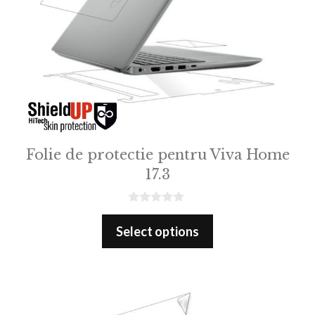
Folie de protectie pentru Viva Home
17.3
0
o
Select options
u
t
o
f
5