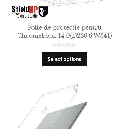
Folie de protectie pentru
Chromebook 14.0(D236.6 W341)
0
o
Select options
u
t
o
f
5