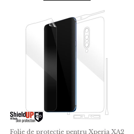
o
f
5
Folie de protectie pentru Xperia XA2