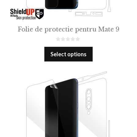
Folie de protectie pentru Mate 9
0
o
Select options
u
t
o
f
5