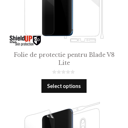
Folie de protectie pentru Blade V8
Lite
0
o
Select options
u
t
o
f
5