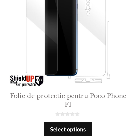
Folie de protectie pentru Poco Phone
F1
0
o
Select options
u
t