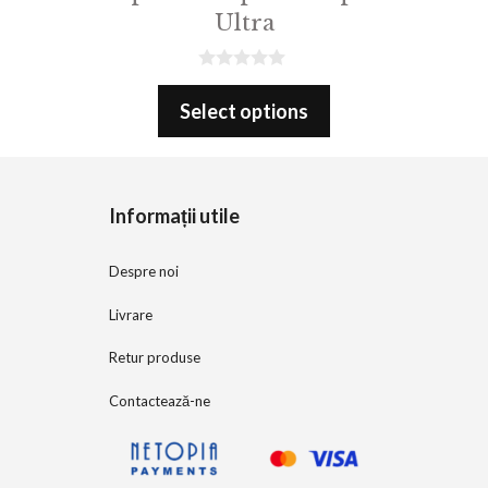
Ultra
0
o
Select options
u
t
o
f
5
Informații utile
Despre noi
Livrare
Retur produse
Contactează-ne