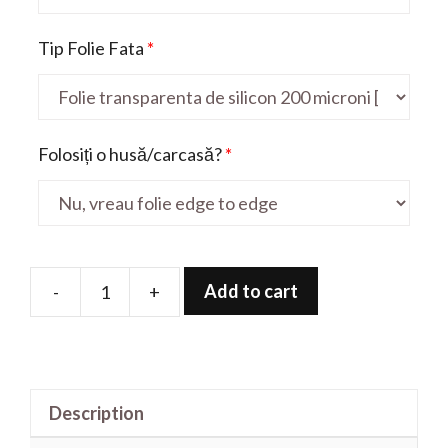
Tip Folie Fata
*
Folosiți o husă/carcasă?
*
Add to cart
-
+
Folie
de
protectie
pentru
Description
Zenfone
3