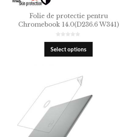
Folie de protectie pentru
Chromebook 14.0(D236.6 W341)
0
o
Select options
u
t
o
f
5