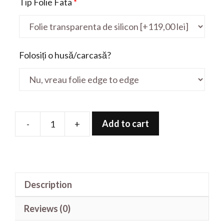
Tip Folie Fata
*
Folosiți o husă/carcasă?
Add to cart
-
+
Folie
de
protectie
pentru
Description
X409FA
14"
Reviews (0)
quantity