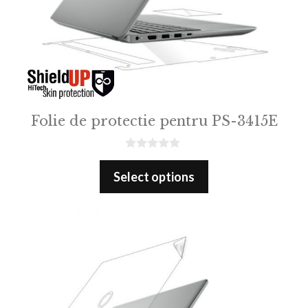
Folie de protectie pentru PS-3415E
0
o
Select options
u
t
o
f
5