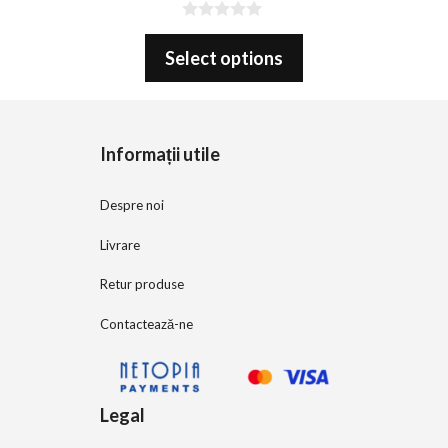
0
o
Select options
u
t
o
f
5
Informații utile
Despre noi
Livrare
Retur produse
Contactează-ne
Legal