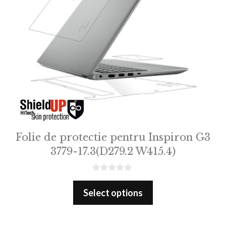
Folie de protectie pentru Inspiron G3
3779-17.3(D279.2 W415.4)
0
o
Select options
u
t
o
f
5