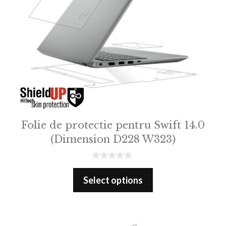
Folie de protectie pentru Swift 14.0
(Dimension D228 W323)
0
o
Select options
u
t
o
f
5