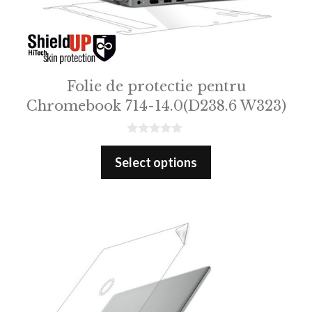
Folie de protectie pentru
Chromebook 714-14.0(D238.6 W323)
0
o
Select options
u
t
o
f
5