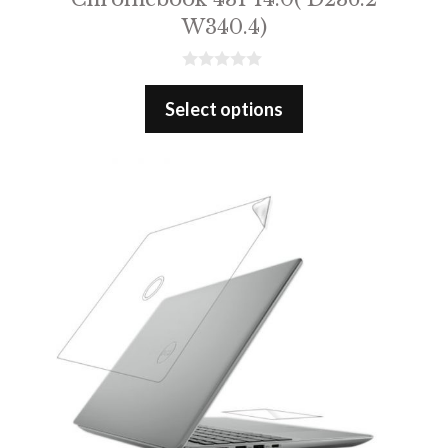
W340.4)
0
o
Select options
u
t
o
f
5