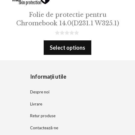
Folie de protectie pentru
Chromebook 14.0(D231.1 W325.1)
0
o
Select options
u
t
o
f
5
Informații utile
Despre noi
Livrare
Retur produse
Contactează-ne