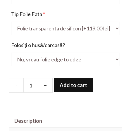
Tip Folie Fata
*
Folosiți o husă/carcasă?
Add to cart
-
+
Folie
de
protectie
pentru
Description
Latitude
3420