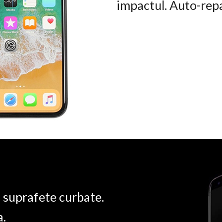
impactul. Auto-rep
u suprafete curbate.
a.