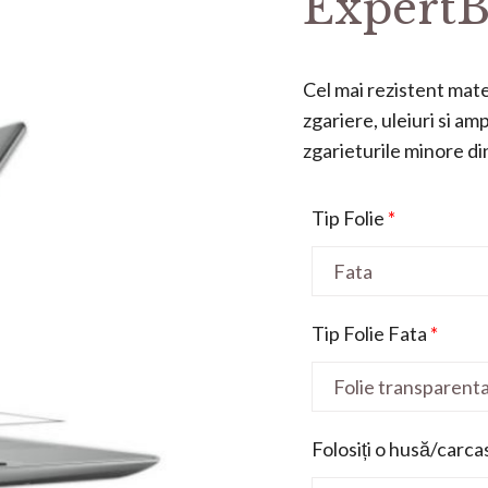
ExpertB
Cel mai rezistent mater
zgariere, uleiuri si a
zgarieturile minore din 
Tip Folie
*
Tip Folie Fata
*
Folosiți o husă/carca