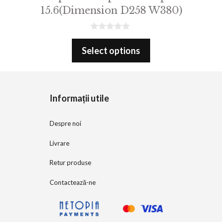
15.6(Dimension D258 W380)
0
o
Select options
u
t
o
f
5
Informații utile
Despre noi
Livrare
Retur produse
Contactează-ne