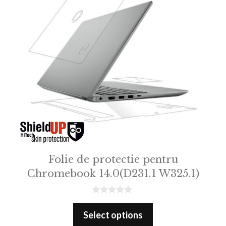
Folie de protectie pentru
Chromebook 14.0(D231.1 W325.1)
0
o
Select options
u
t