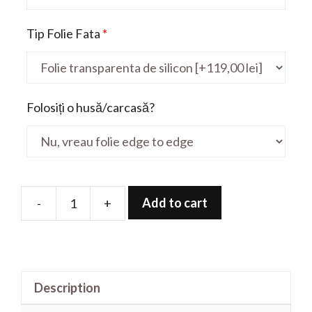
Tip Folie Fata
*
Folosiți o husă/carcasă?
Add to cart
-
+
Folie
de
protectie
pentru
Description
Odyssey
NP800G5H