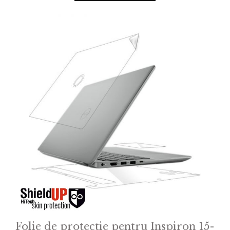
o
f
5
Folie de protectie pentru Inspiron 15-