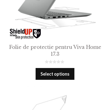
Folie de protectie pentru Viva Home
17.3
0
o
Select options
u
t
o
f
5