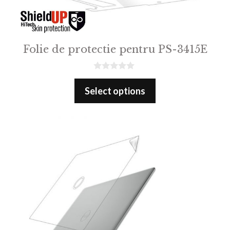
Folie de protectie pentru PS-3415E
0
o
Select options
u
t
o
f
5