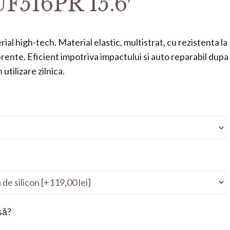
F516PR 15.6′
ial high-tech. Material elastic, multistrat, cu rezistenta la
mprente. Eficient impotriva impactului si auto reparabil dupa
utilizare zilnica.
să?