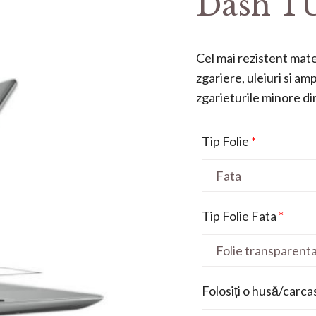
Dash TU
Cel mai rezistent mater
zgariere, uleiuri si a
zgarieturile minore din 
Tip Folie
*
Tip Folie Fata
*
Folosiți o husă/carca