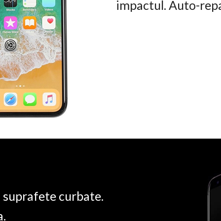
impactul. Auto-rep
u suprafete curbate.
a.