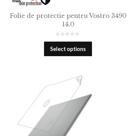
Folie de protectie pentru Vostro 3490
14.0
0
o
Select options
u
t
o
f
5