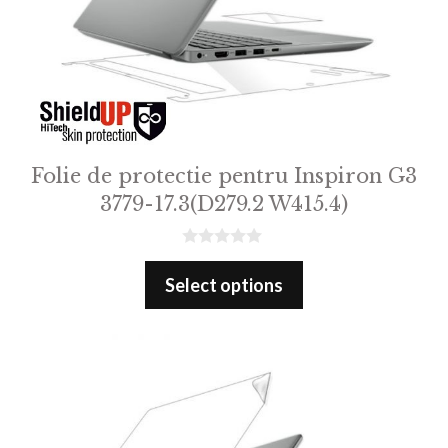
Folie de protectie pentru Inspiron G3
3779-17.3(D279.2 W415.4)
0
o
Select options
u
t
o
f
5