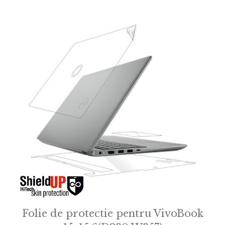
f
5
Folie de protectie pentru VivoBook