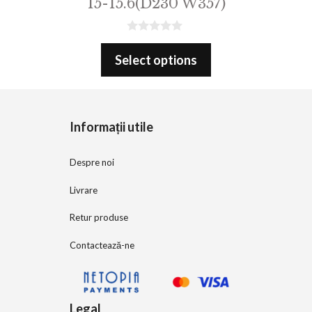
15-15.6(D230 W357)
0
o
Select options
u
t
o
f
5
Informații utile
Despre noi
Livrare
Retur produse
Contactează-ne
Legal