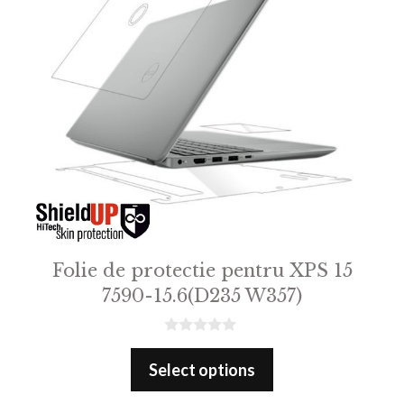
Folie de protectie pentru XPS 15
7590-15.6(D235 W357)
0
o
Select options
u
t
o