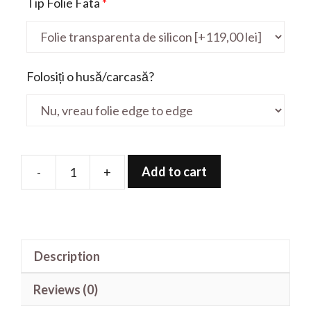
Tip Folie Fata
*
Folosiți o husă/carcasă?
Add to cart
-
+
Folie
de
protectie
pentru
Description
FX705DY
17.3'
Reviews (0)
quantity