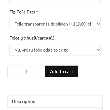
Tip Folie Fata
*
Folosiți o husă/carcasă?
Add to cart
-
+
Folie
de
protectie
pentru
Description
Latitude
5520