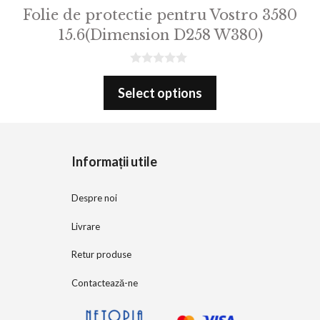
Folie de protectie pentru Vostro 3580
15.6(Dimension D258 W380)
0
o
Select options
u
t
o
f
5
Informații utile
Despre noi
Livrare
Retur produse
Contactează-ne