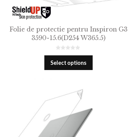
Folie de protectie pentru Inspiron G3
3590-15.6(D254 W365.5)
0
o
Select options
u
t
o
f
5