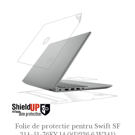
Folie de protectie pentru Swift SF
314-51-76EY 14.0(D236.6 W341)