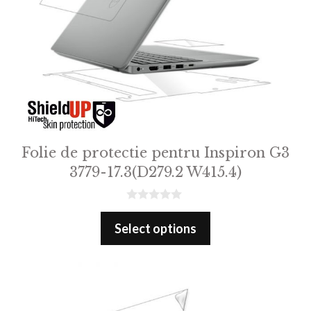
Folie de protectie pentru Inspiron G3
3779-17.3(D279.2 W415.4)
0
o
Select options
u
t
o
f
5