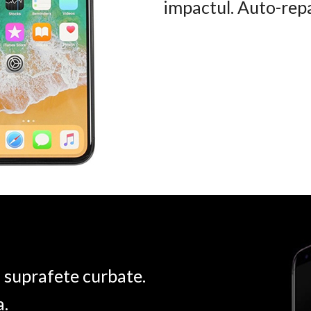
impactul. Auto-rep
u suprafete curbate.
a.