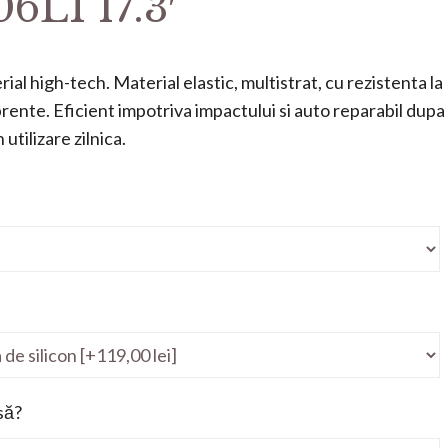
6LI 17.3′
ial high-tech. Material elastic, multistrat, cu rezistenta la
mprente. Eficient impotriva impactului si auto reparabil dupa
utilizare zilnica.
să?