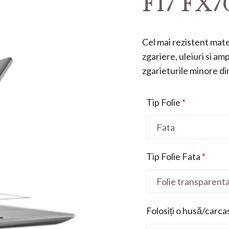
F17 FX70
Cel mai rezistent mater
zgariere, uleiuri si a
zgarieturile minore din 
Tip Folie
*
Tip Folie Fata
*
Folosiți o husă/carca