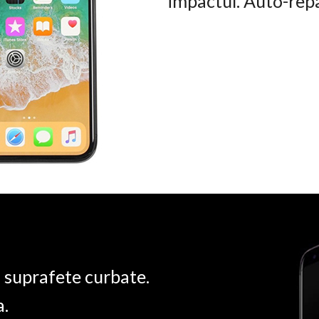
impactul. Auto-rep
u suprafete curbate.
a.