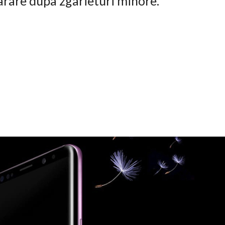
arare dupa zgarieturi minore.