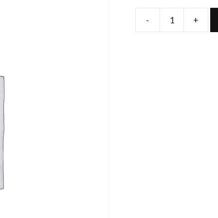
-
+
Produs
quantity