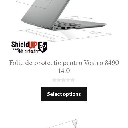
Folie de protectie pentru Vostro 3490
14.0
0
o
Select options
u
t
o
f
5