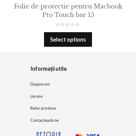
Folie de protectie pentru Macbook
Pto Touch bar 15
0
o
Select options
u
t
o
f
5
Informații utile
Despre noi
Livrare
Retur produse
Contactează-ne