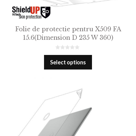
Folie de protectie pentru X509 FA
15.6(Dimension D 235 W 360)
0
o
Select options
u
t
o
f
5