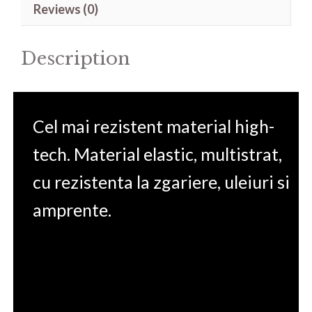
Reviews (0)
A11UD
17.3'
Description
quantity
Cel mai rezistent material high-
tech. Material elastic, multistrat,
cu rezistenta la zgariere, uleiuri si
amprente.