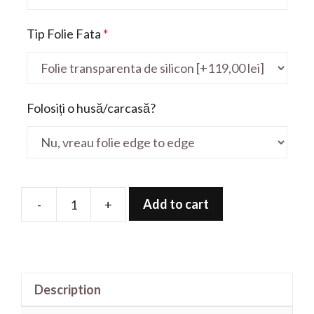
Tip Folie Fata
*
Folosiți o husă/carcasă?
Add to cart
-
+
Folie
de
protectie
pentru
Description
Sword
17