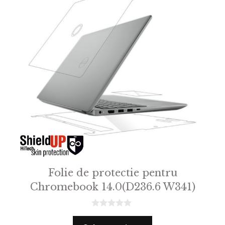
Folie de protectie pentru
Chromebook 14.0(D236.6 W341)
0
o