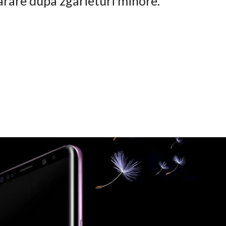
arare dupa zgarieturi minore.