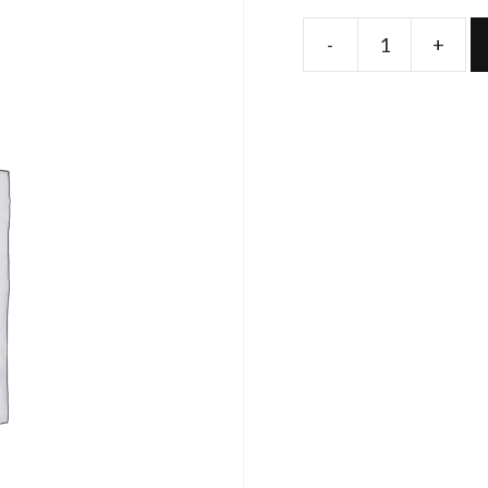
-
+
Produs
quantity