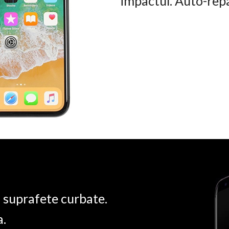
impactul. Auto-rep
u suprafete curbate.
a.