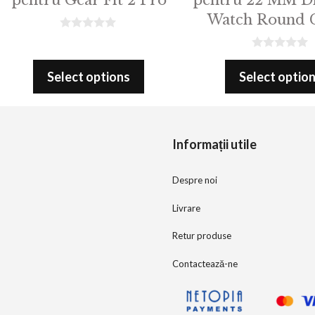
Watch Round C
0
o
0
u
o
t
Select options
Select optio
u
o
t
f
o
5
f
5
Informații utile
Despre noi
Livrare
Retur produse
Contactează-ne