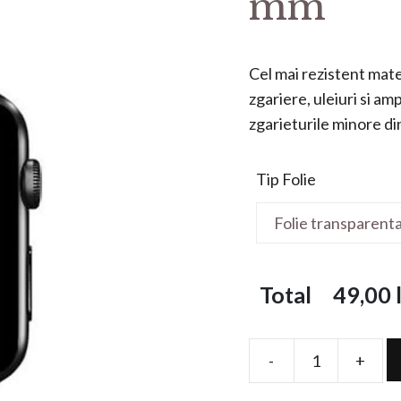
mm
Cel mai rezistent mater
zgariere, uleiuri si a
zgarieturile minore din 
Tip Folie
Total
49,00
l
-
+
Folie
de