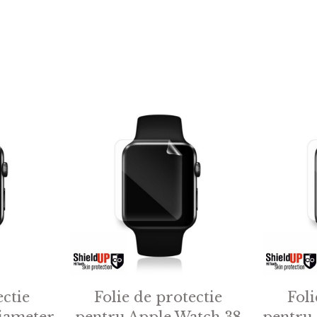
ectie
Folie de protectie
Foli
iameter
pentru Apple Watch 38
pentru