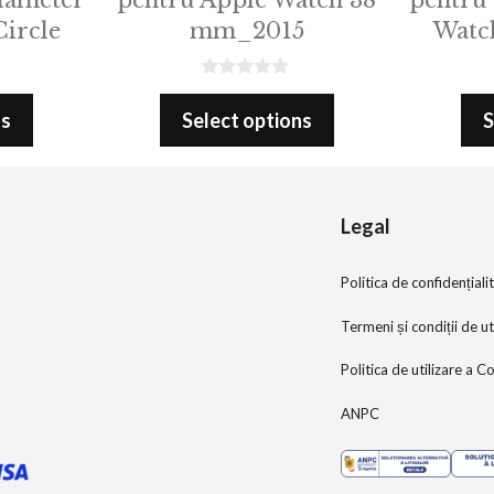
ircle
mm_2015
Watc
0
o
ns
Select options
S
u
t
o
f
5
Legal
Politica de confidențiali
Termeni și condiții de ut
Politica de utilizare a C
ANPC