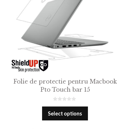
Folie de protectie pentru Macbook
Pto Touch bar 15
0
o
Select options
u
t
o
f