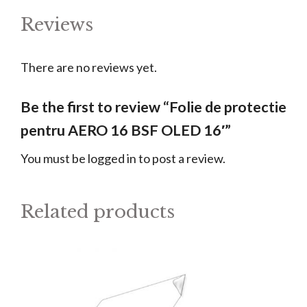
BSF
Reviews
OLED
16'
There are no reviews yet.
quantity
Be the first to review “Folie de protectie
pentru AERO 16 BSF OLED 16′”
You must be
logged in
to post a review.
Related products