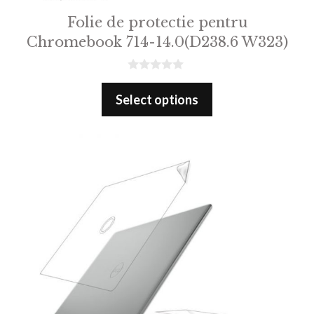
Folie de protectie pentru
Chromebook 714-14.0(D238.6 W323)
0
o
Select options
u
t
o
f
5