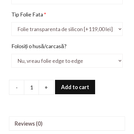
Tip Folie Fata
*
Folosiți o husă/carcasă?
Add to cart
-
+
Folie
de
protectie
pentru
Reviews (0)
AERO
16