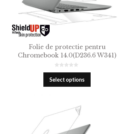
Folie de protectie pentru
Chromebook 14.0(D236.6 W341)
0
o
Select options
u
t
o
f
5