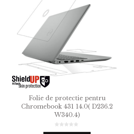
Folie de protectie pentru
Chromebook 431 14.0( D236.2
W340.4)
0