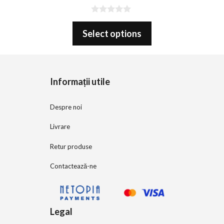
0
o
Select options
u
t
o
f
5
Informații utile
Despre noi
Livrare
Retur produse
Contactează-ne
Legal