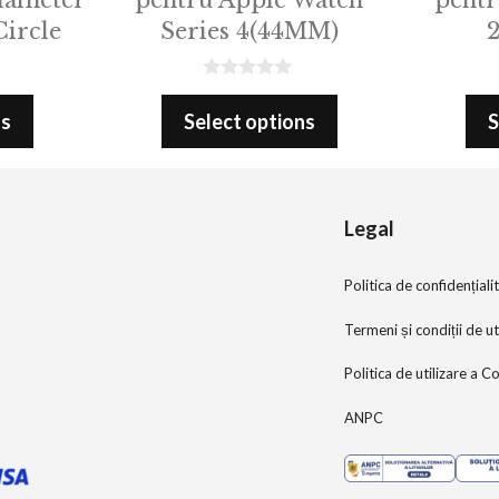
ircle
Series 4(44MM)
0
o
ns
Select options
S
u
t
o
f
5
Legal
Politica de confidențiali
Termeni și condiții de ut
Politica de utilizare a C
ANPC