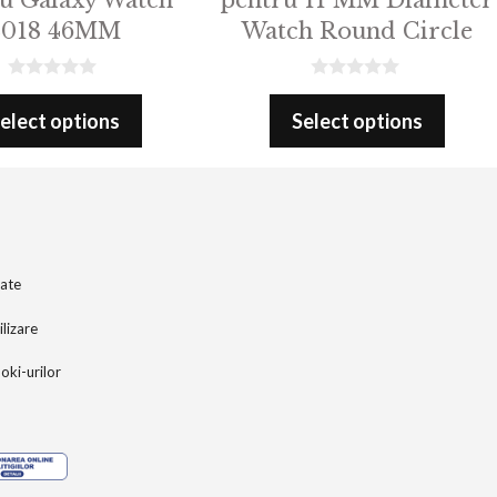
2018 46MM
Watch Round Circle
0
0
o
o
elect options
Select options
u
u
t
t
o
o
f
f
5
5
tate
ilizare
ooki-urilor