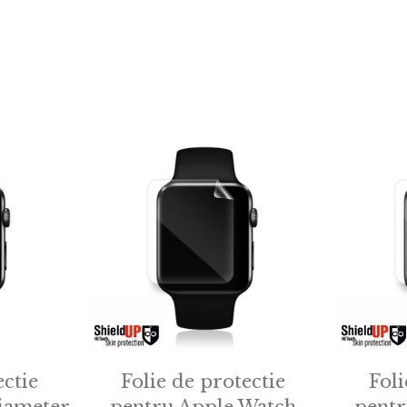
ectie
Folie de protectie
Foli
iameter
pentru Apple Watch
pentr