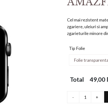
AMAZFI
Cel mai rezistent mater
zgariere, uleiuri si a
zgarieturile minore din 
Tip Folie
Total
49,00
l
-
+
Folie
de