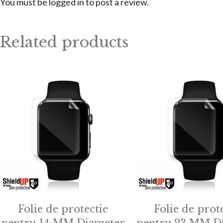
You must be
logged in
to post a review.
Related products
Folie de protectie
Folie de prot
pentru 14 MM Diameter
pentru 23 MM D