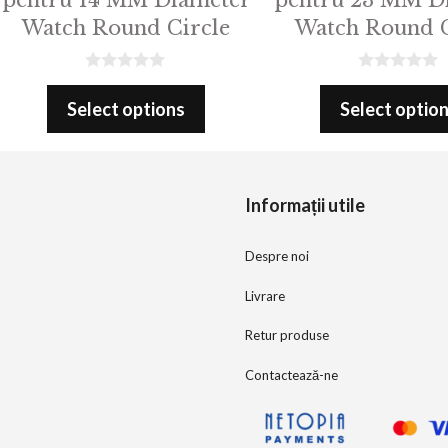
Watch Round Circle
Watch Round C
0
0
o
o
Select options
Select optio
u
u
t
t
o
o
f
f
5
5
Informații utile
Despre noi
Livrare
Retur produse
Contactează-ne