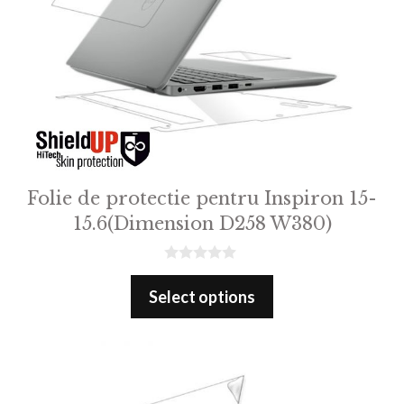
Folie de protectie pentru Inspiron 15-
15.6(Dimension D258 W380)
0
o
Select options
u
t
o
f
5