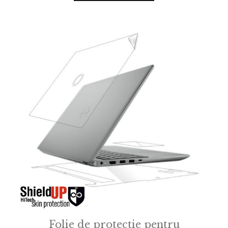
o
f
5
Folie de protectie pentru