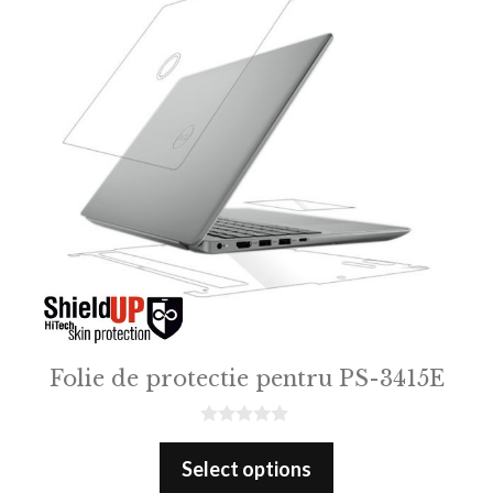
Folie de protectie pentru PS-3415E
0
o
Select options
u
t