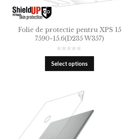
Folie de protectie pentru XPS 15
7590-15.6(D235 W357)
0
o
Select options
u
t
o
f
5