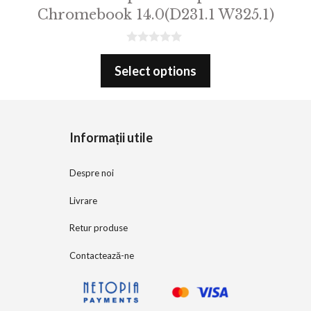
Chromebook 14.0(D231.1 W325.1)
0
o
Select options
u
t
o
f
5
Informații utile
Despre noi
Livrare
Retur produse
Contactează-ne