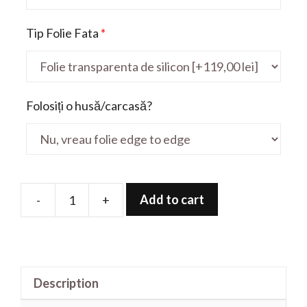
Tip Folie Fata
*
Folosiți o husă/carcasă?
Add to cart
-
+
Folie
de
protectie
pentru
Description
Aspire
VN7-