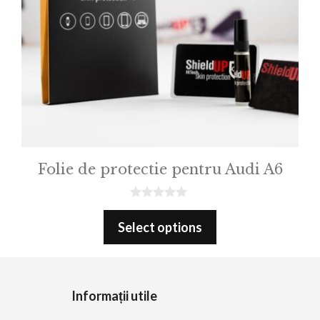
Folie de protectie pentru Audi A6
0
o
Select options
u
t
o
f
5
Informații utile