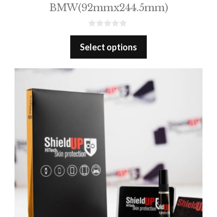
BMW(92mmx244.5mm)
0
o
Select options
u
t
o
f
5