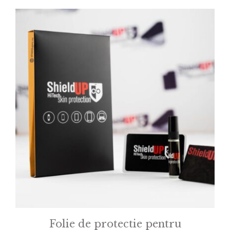
o
f
5
Folie de protectie pentru