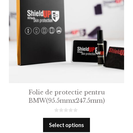
Folie de protectie pentru
BMW(95.5mmx247.5mm)
0
o
Select options
u
t