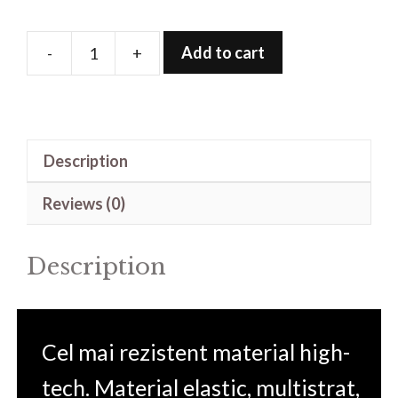
Add to cart
-
+
Folie
de
protectie
pentru
Description
BMW(65.5mmx109.5mm)
quantity
Reviews (0)
Description
Cel mai rezistent material high-
tech. Material elastic, multistrat,