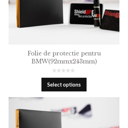
Folie de protectie pentru
BMW(92mmx243mm)
0
o
Select options
u
t
o
f
5