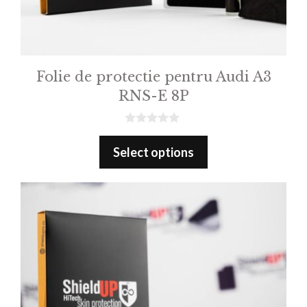
Folie de protectie pentru Audi A3
RNS-E 8P
0
o
Select options
u
t
o
f
5