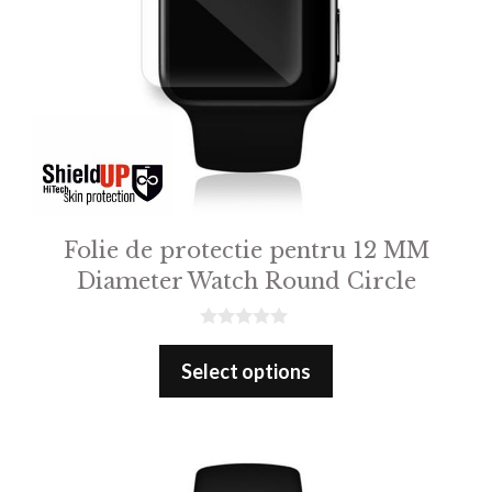
Folie de protectie pentru 12 MM
Diameter Watch Round Circle
0
o
Select options
u
t
o
f
5