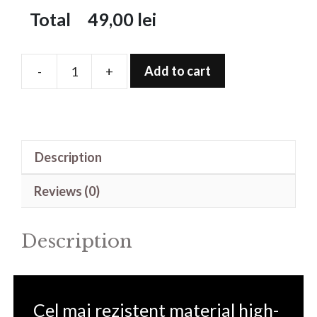
Total
49,00
lei
Add to cart
-
+
Folie
de
protectie
pentru
Description
BT101
quantity
Reviews (0)
Description
Cel mai rezistent material high-