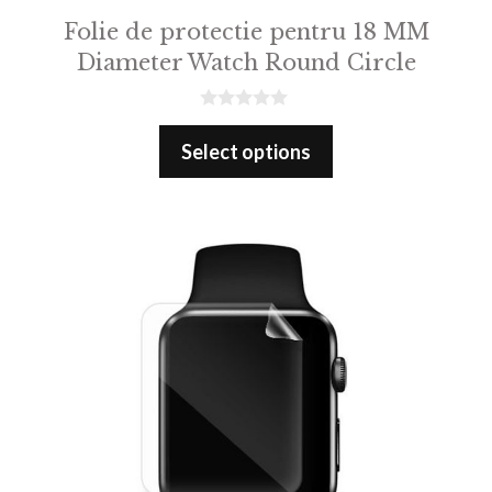
Folie de protectie pentru 18 MM
Diameter Watch Round Circle
0
o
Select options
u
t
o
f
5