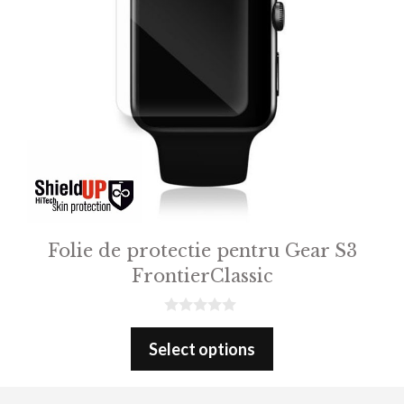
Folie de protectie pentru Gear S3
FrontierClassic
0
o
Select options
u
t
o
f