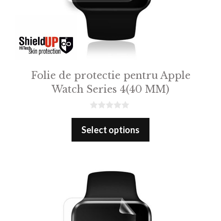
Folie de protectie pentru Apple
Watch Series 4(40 MM)
0
o
Select options
u
t
o
f
5