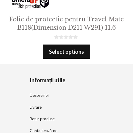
Folie de protectie pentru Travel Mate
B118(Dimension D211 W291) 11.6
0
o
Select options
u
t
o
f
5
Informații utile
Despre noi
Livrare
Retur produse
Contactează-ne