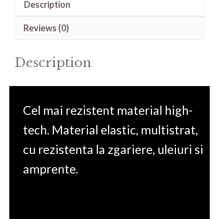
Description
Chromebook
851
Reviews (0)
12(Dimensions
D230.6
Description
W296)
quantity
Cel mai rezistent material high-
tech. Material elastic, multistrat,
cu rezistenta la zgariere, uleiuri si
amprente.