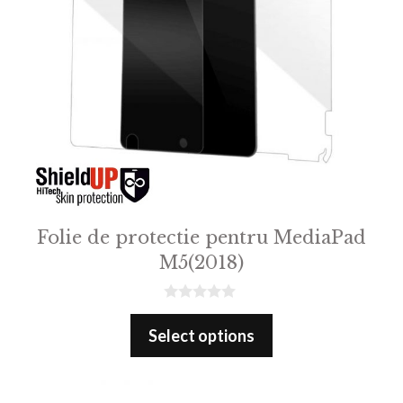
Folie de protectie pentru MediaPad
M5(2018)
0
o
Select options
u
t
o
f
5