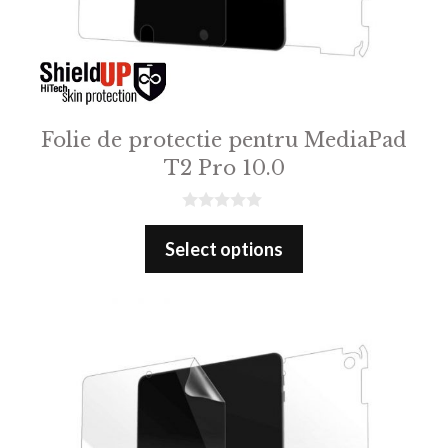
Folie de protectie pentru MediaPad
T2 Pro 10.0
0
o
Select options
u
t
o
f
5