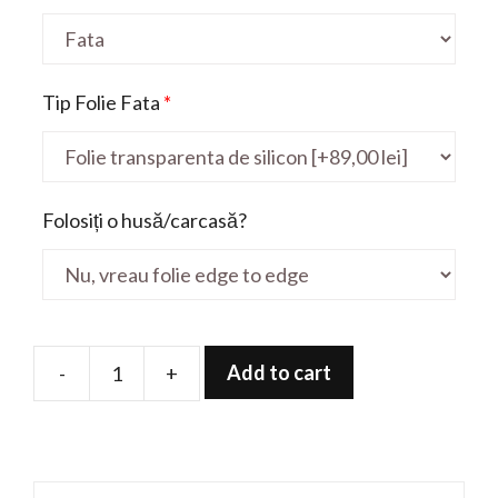
Tip Folie Fata
*
Folosiți o husă/carcasă?
Add to cart
-
+
Folie
de
protectie
pentru