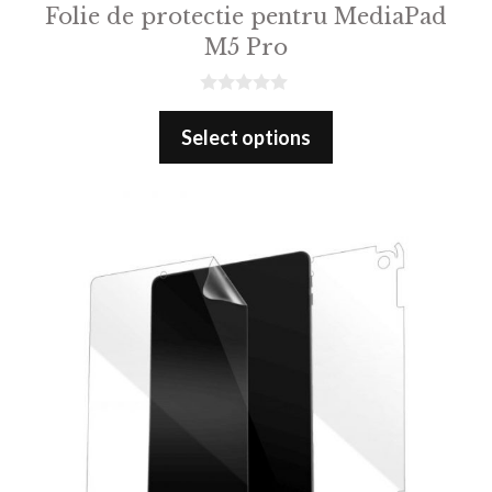
Folie de protectie pentru MediaPad
M5 Pro
0
o
Select options
u
t
o
f
5