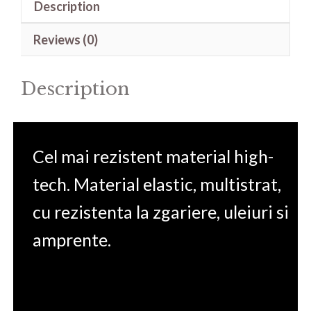
Description
One
10.1(Dimensions
Reviews (0)
D173.5
W262)
Description
quantity
Cel mai rezistent material high-
tech. Material elastic, multistrat,
cu rezistenta la zgariere, uleiuri si
amprente.