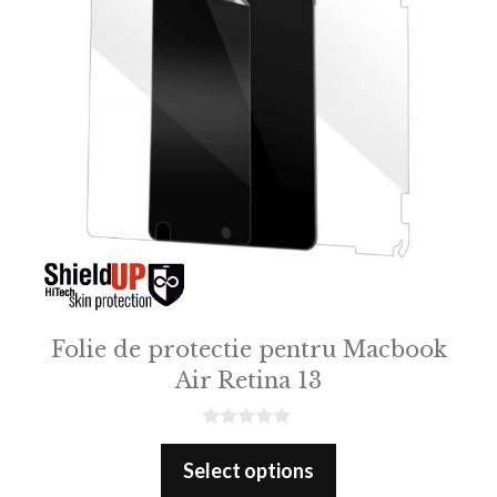
Folie de protectie pentru Macbook
Air Retina 13
0
o
Select options
u
t