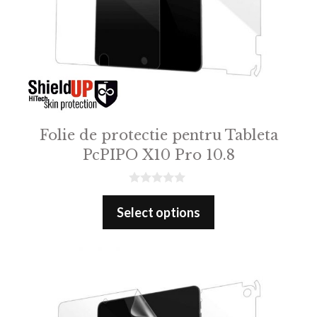
Folie de protectie pentru Tableta
PcPIPO X10 Pro 10.8
0
o
Select options
u
t
o
f
5