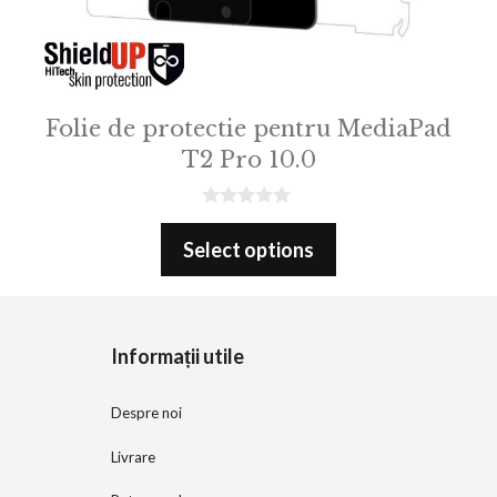
Folie de protectie pentru MediaPad
T2 Pro 10.0
0
o
Select options
u
t
o
f
5
Informații utile
Despre noi
Livrare