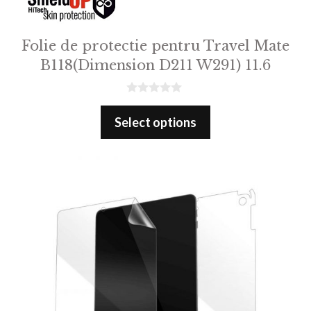
Folie de protectie pentru Travel Mate
B118(Dimension D211 W291) 11.6
0
o
Select options
u
t
o
f
5