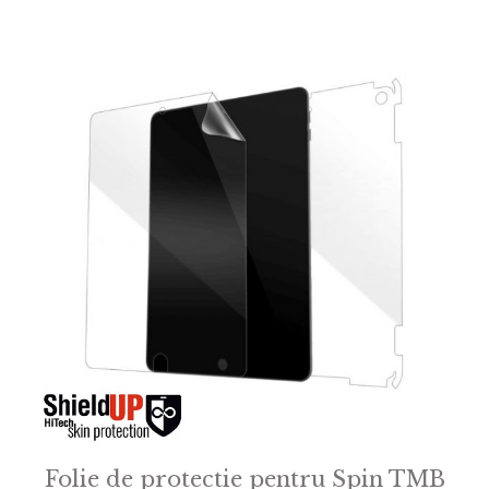
o
f
5
Folie de protectie pentru Spin TMB