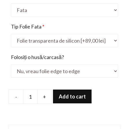
Tip Folie Fata
*
Folosiți o husă/carcasă?
Add to cart
-
+
Folie
de
protectie
pentru