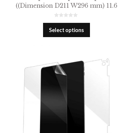
((Dimension D211 W296 mm) 11.6
0
o
Select options
u
t
o
f
5