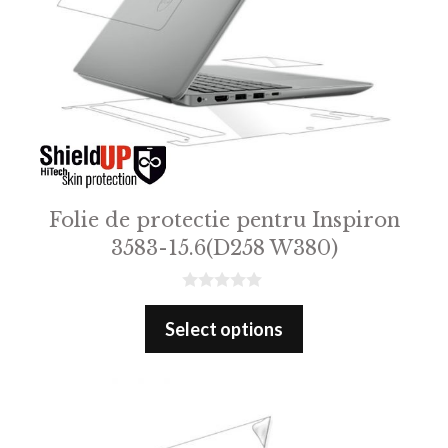
Folie de protectie pentru Inspiron
3583-15.6(D258 W380)
0
o
Select options
u
t
o
f
5