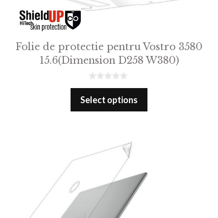
Folie de protectie pentru Vostro 3580
15.6(Dimension D258 W380)
0
o
Select options
u
t
o
f
5