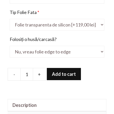
Tip Folie Fata
*
Folosiți o husă/carcasă?
Add to cart
-
+
Folie
de
protectie
pentru
Description
Chromebook
C202XA