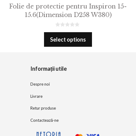
Folie de protectie pentru Inspiron 15-
15.6(Dimension D258 W380)
0
o
Select options
u
t
o
f
5
Informații utile
Despre noi
Livrare
Retur produse
Contactează-ne