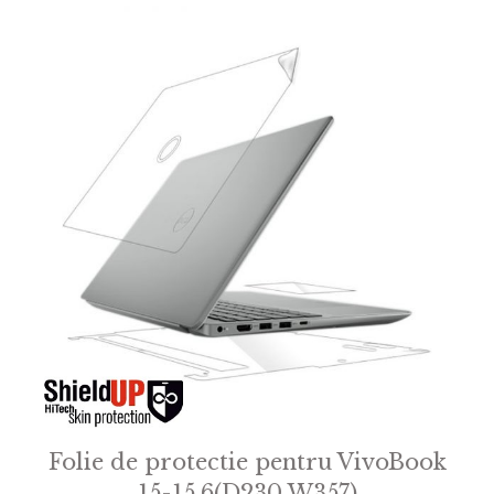
Folie de protectie pentru VivoBook
15-15.6(D230 W357)