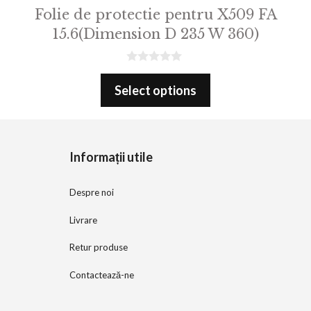
Folie de protectie pentru X509 FA
15.6(Dimension D 235 W 360)
0
o
Select options
u
t
o
f
5
Informații utile
Despre noi
Livrare
Retur produse
Contactează-ne