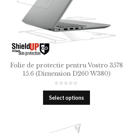
Folie de protectie pentru Vostro 3578
15.6 (Dimension D260 W380)
0
o
Select options
u
t
o
f
5