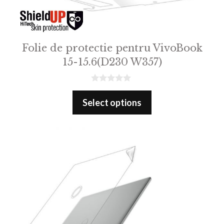
Folie de protectie pentru VivoBook
15-15.6(D230 W357)
0
o
Select options
u
t
o
f
5