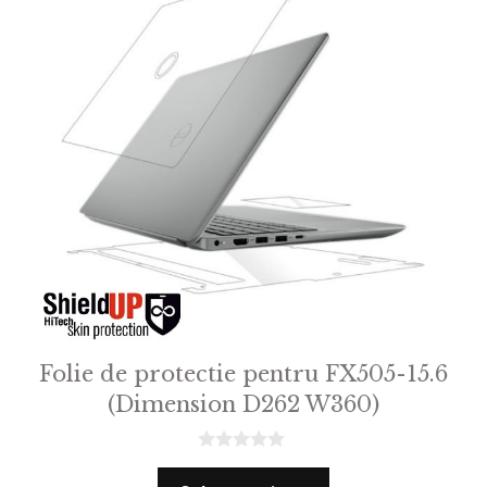
Folie de protectie pentru FX505-15.6
(Dimension D262 W360)
0
o