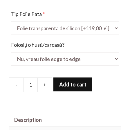
Tip Folie Fata
*
Folosiți o husă/carcasă?
Add to cart
-
+
Folie
de
protectie
pentru
Description
Chromebook
CB713