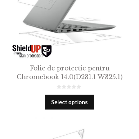
Folie de protectie pentru
Chromebook 14.0(D231.1 W325.1)
0
o
Select options
u
t
o
f
5