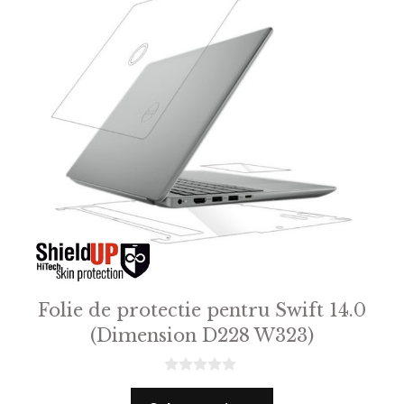
Folie de protectie pentru Swift 14.0
(Dimension D228 W323)
0
o