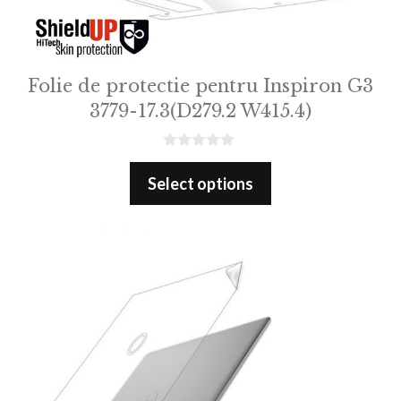
Folie de protectie pentru Inspiron G3
3779-17.3(D279.2 W415.4)
0
o
Select options
u
t
o
f
5