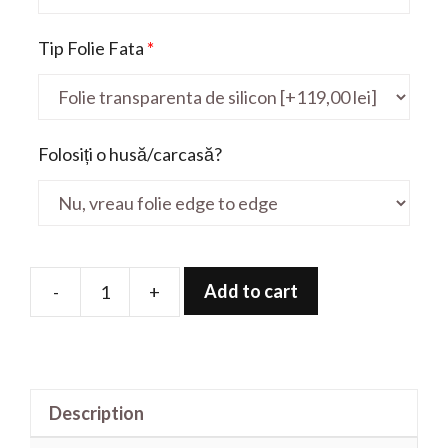
Tip Folie Fata
*
Folosiți o husă/carcasă?
Add to cart
-
+
Folie
de
protectie
pentru
Description
Chromebook
Z1500N