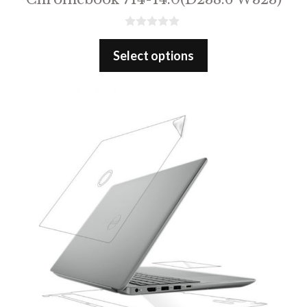
0
o
Select options
u
t
o
f
5