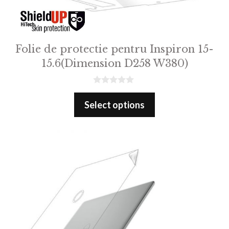
Folie de protectie pentru Inspiron 15-
15.6(Dimension D258 W380)
0
o
Select options
u
t
o
f
5