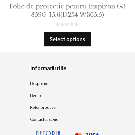
Folie de protectie pentru Inspiron G3
3590-15.6(D254 W365.5)
0
o
Select options
u
t
o
f
5
Informații utile
Despre noi
Livrare
Retur produse
Contactează-ne