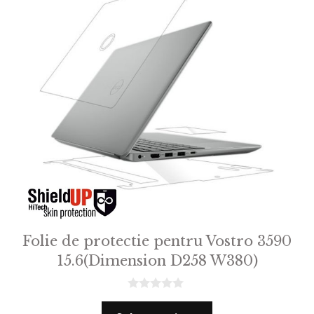
Folie de protectie pentru Vostro 3590
15.6(Dimension D258 W380)
0
o