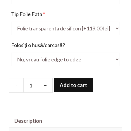
Tip Folie Fata
*
Folosiți o husă/carcasă?
Add to cart
-
+
Folie
de
protectie
pentru
Description
ConceptD
CC315