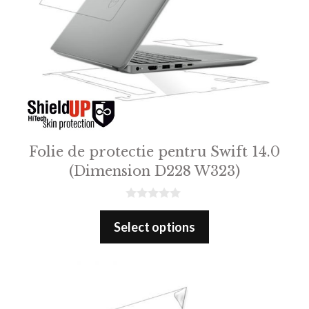
Folie de protectie pentru Swift 14.0
(Dimension D228 W323)
0
o
Select options
u
t
o
f
5