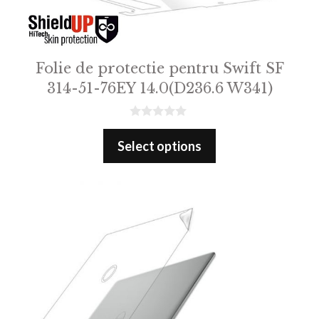
Folie de protectie pentru Swift SF
314-51-76EY 14.0(D236.6 W341)
0
o
Select options
u
t
o
f
5