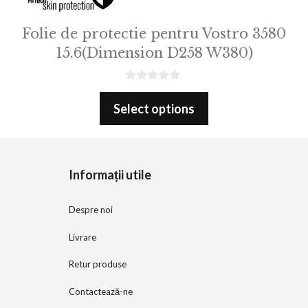
Folie de protectie pentru Vostro 3580
15.6(Dimension D258 W380)
0
o
Select options
u
t
o
f
5
Informații utile
Despre noi
Livrare
Retur produse
Contactează-ne