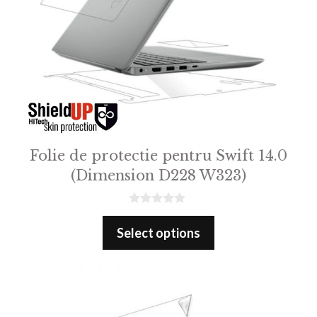
Folie de protectie pentru Swift 14.0
(Dimension D228 W323)
0
o
Select options
u
t
o
f
5