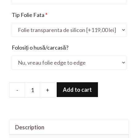
Tip Folie Fata
*
Folosiți o husă/carcasă?
Add to cart
-
+
Folie
de
protectie
pentru
Description
ConceptD
CC315-