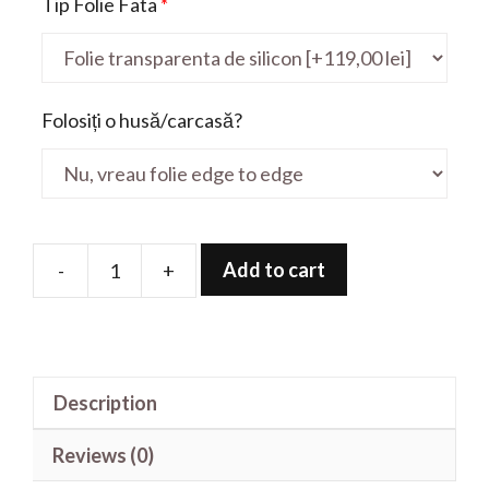
Tip Folie Fata
*
Folosiți o husă/carcasă?
Add to cart
-
+
Folie
de
protectie
pentru
Description
E78HX
17'
Reviews (0)
quantity