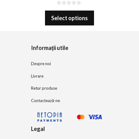
0
o
Select options
u
t
o
f
5
Informații utile
Despre noi
Livrare
Retur produse
Contactează-ne
Legal