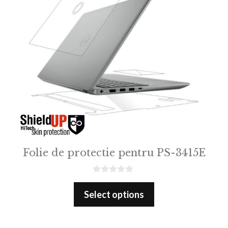
Folie de protectie pentru PS-3415E
0
o
Select options
u
t
o
f
5