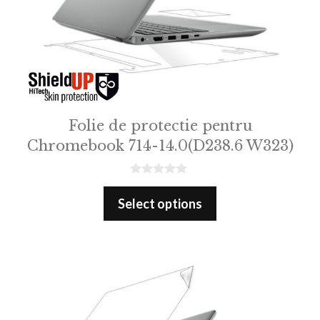
Folie de protectie pentru
Chromebook 714-14.0(D238.6 W323)
0
o
Select options
u
t
o
f
5