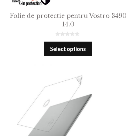
Folie de protectie pentru Vostro 3490
14.0
0
o
Select options
u
t
o
f
5