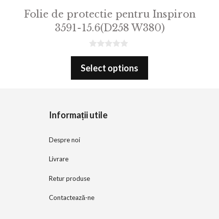
Folie de protectie pentru Inspiron
3591-15.6(D258 W380)
0
o
Select options
u
t
o
f
5
Informații utile
Despre noi
Livrare
Retur produse
Contactează-ne