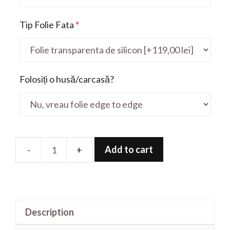
Tip Folie Fata
*
Folosiți o husă/carcasă?
Add to cart
Folie
de
protectie
pentru
Description
Erazer
X7847