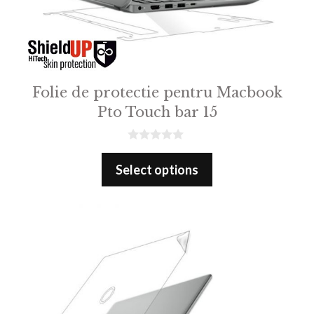
Folie de protectie pentru Macbook
Pto Touch bar 15
0
o
Select options
u
t
o
f
5