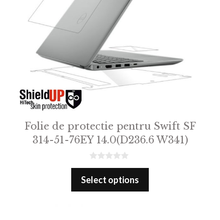
Folie de protectie pentru Swift SF
314-51-76EY 14.0(D236.6 W341)
0
o
Select options
u
t
o
f
5