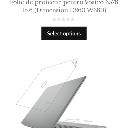
Folie de protectie pentru Vostro 3578
15.6 (Dimension D260 W380)
0
o
Select options
u
t
o
f
5