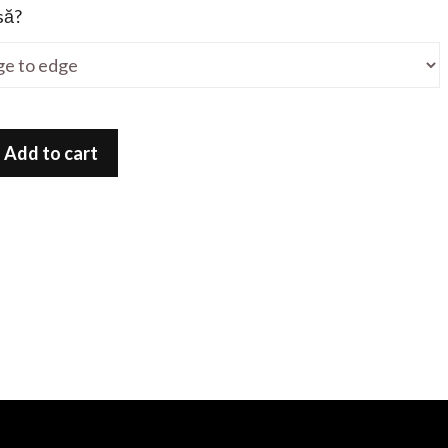
să?
Add to cart