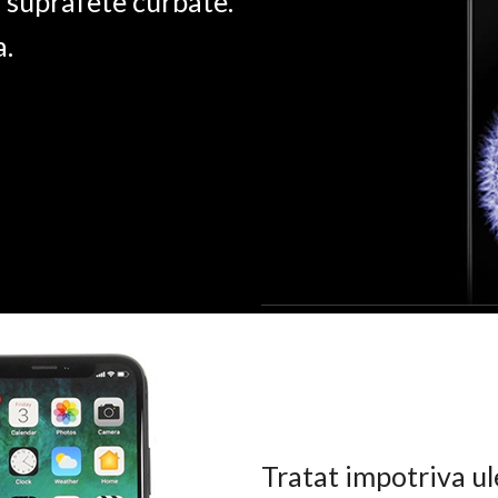
u suprafete curbate.
a.
Tratat impotriva ul