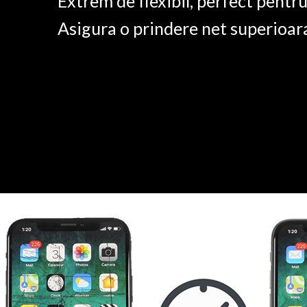
Extrem de flexibil, perfect pentr
Asigura o prindere net superioar