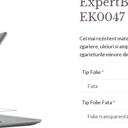
ExpertB
EK0047 
Cel mai rezistent mater
zgariere, uleiuri si a
zgarieturile minore din 
Tip Folie
*
Tip Folie Fata
*