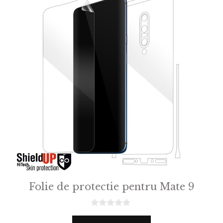
Folie de protectie pentru Mate 9
0
o