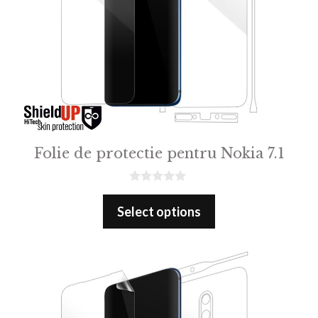
Folie de protectie pentru Nokia 7.1
0
o
Select options
u
t
o
f
5