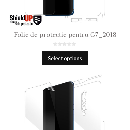
Folie de protectie pentru G7_2018
0
o
Select options
u
t
o
f
5