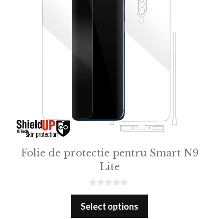
Folie de protectie pentru Smart N9
Lite
0
o
Select options
u
t