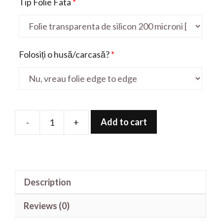
Tip Folie Fata
*
Folosiți o husă/carcasă?
*
Add to cart
-
+
Folie
de
protectie
pentru
Description
F20
Pro
Reviews (0)
quantity