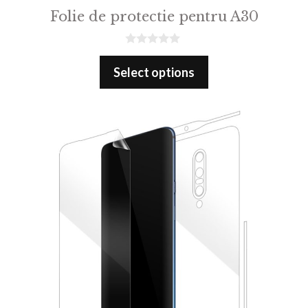
Folie de protectie pentru A30
0
o
Select options
u
t
o
f
5