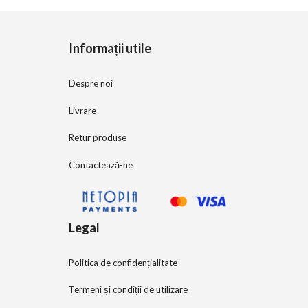
o
f
5
Informații utile
Despre noi
Livrare
Retur produse
Contactează-ne
Legal
Politica de confidențialitate
Termeni și condiții de utilizare