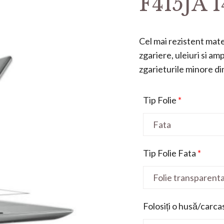
F415JA 1
Cel mai rezistent mater
zgariere, uleiuri si a
zgarieturile minore din 
Tip Folie
*
Tip Folie Fata
*
Folosiți o husă/carca