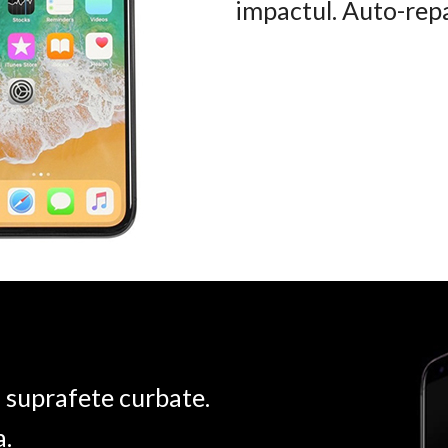
impactul. Auto-rep
u suprafete curbate.
a.