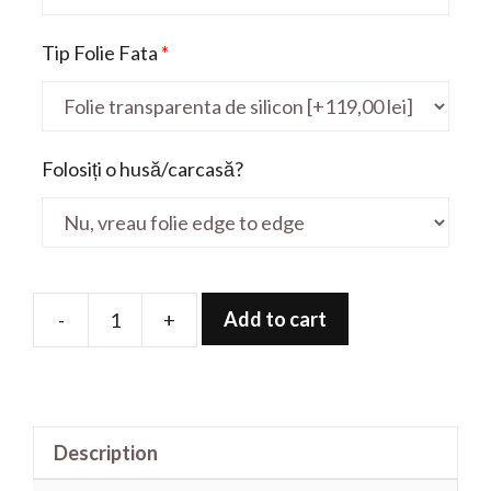
Tip Folie Fata
*
Folosiți o husă/carcasă?
Add to cart
-
+
Folie
de
protectie
pentru
Description
F509UA-
37AHDSB1