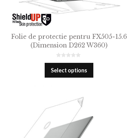
Folie de protectie pentru FX505-15.6
(Dimension D262 W360)
0
o
Select options
u
t
o
f
5