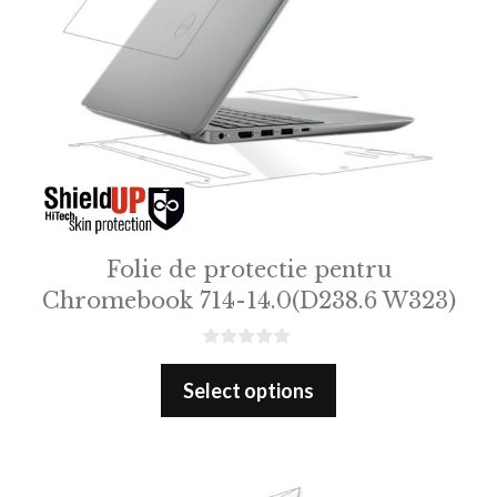
Folie de protectie pentru
Chromebook 714-14.0(D238.6 W323)
0
o
Select options
u
t
o
f
5