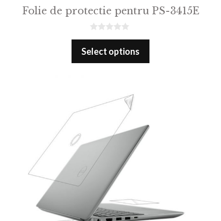
Folie de protectie pentru PS-3415E
0
o
Select options
u
t
o
f
5