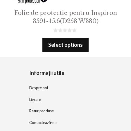
Folie de protectie pentru Inspiron
3591-15.6(D258 W380)
0
o
Select options
u
t
o
f
5
Informații utile
Despre noi
Livrare
Retur produse
Contactează-ne