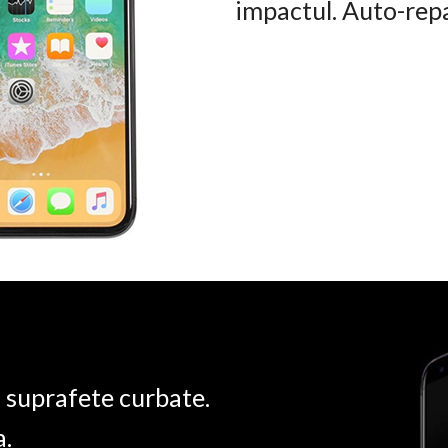
impactul. Auto-rep
u suprafete curbate.
a.