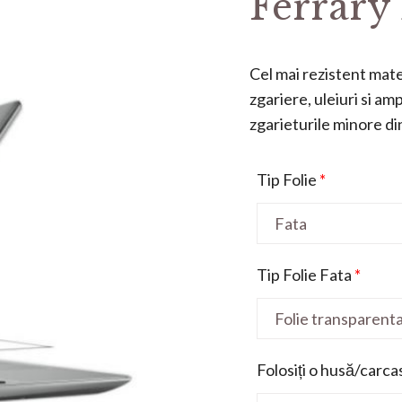
Ferrary 
Cel mai rezistent mater
zgariere, uleiuri si a
zgarieturile minore din 
Tip Folie
*
Tip Folie Fata
*
Folosiți o husă/carca