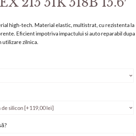
EX 215 51K 518B 15.6′
ial high-tech. Material elastic, multistrat, cu rezistenta la
mprente. Eficient impotriva impactului si auto reparabil dupa
utilizare zilnica.
să?