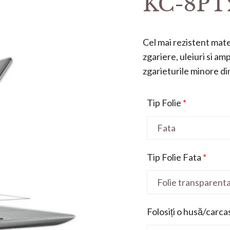
KC-8PT2
Cel mai rezistent mater
zgariere, uleiuri si a
zgarieturile minore din 
Tip Folie
*
Tip Folie Fata
*
Folosiți o husă/carca