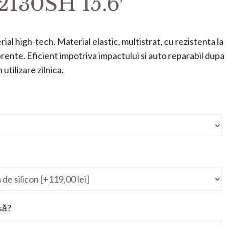
130SH 15.6′
ial high-tech. Material elastic, multistrat, cu rezistenta la
mprente. Eficient impotriva impactului si auto reparabil dupa
utilizare zilnica.
să?