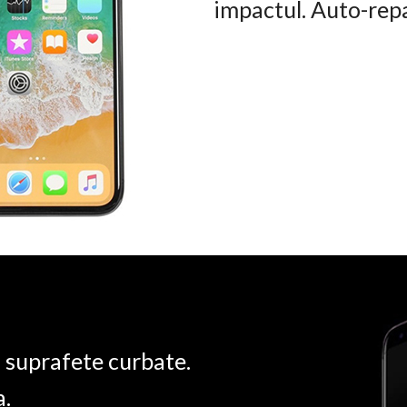
impactul. Auto-rep
u suprafete curbate.
a.