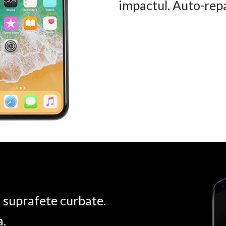
impactul. Auto-rep
u suprafete curbate.
a.