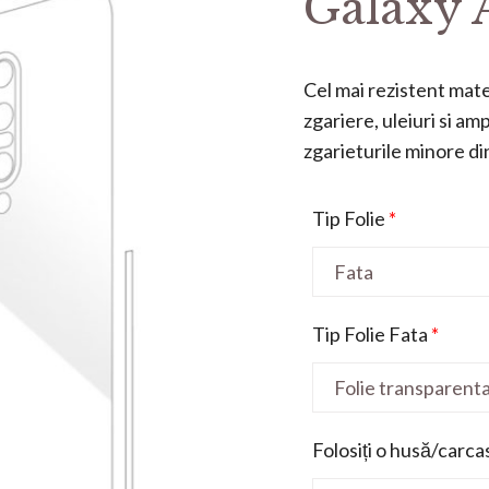
Galaxy 
Cel mai rezistent mater
zgariere, uleiuri si a
zgarieturile minore din 
Tip Folie
*
Tip Folie Fata
*
Folosiți o husă/carca