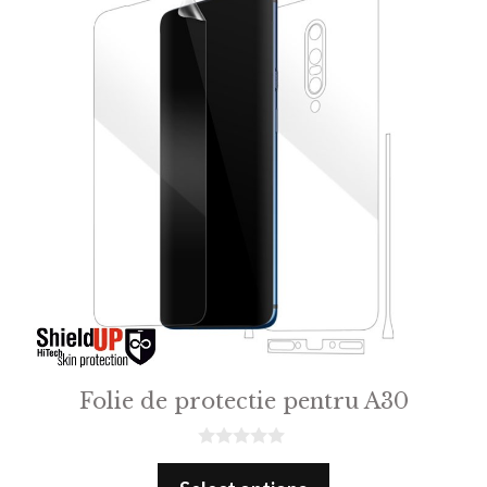
Folie de protectie pentru A30
0
o