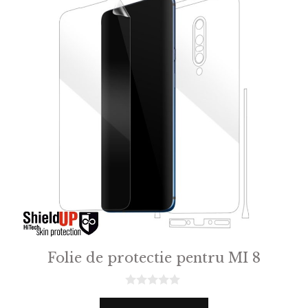
Folie de protectie pentru MI 8
0
o