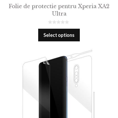
Folie de protectie pentru Xperia XA2
Ultra
0
o
Select options
u
t
o
f
5