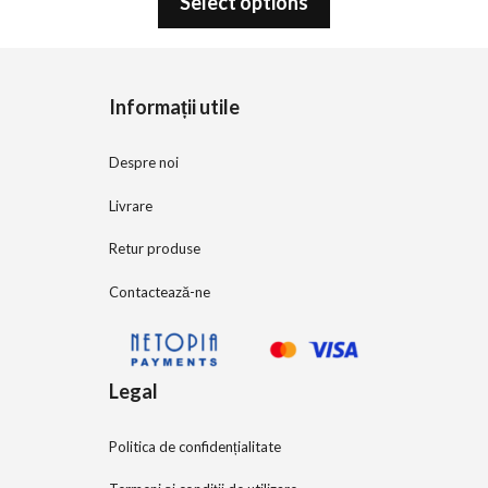
Select options
u
t
o
f
5
Informații utile
Despre noi
Livrare
Retur produse
Contactează-ne
Legal
Politica de confidențialitate