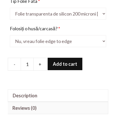
Tip Folie Fata
*
Folosiți o husă/carcasă?
*
Add to cart
-
+
Folie
de
protectie
pentru
Description
Nokia
7.1
Reviews (0)
quantity