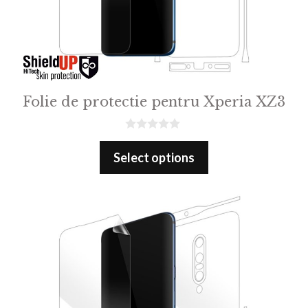
Folie de protectie pentru Xperia XZ3
0
o
Select options
u
t
o
f
5