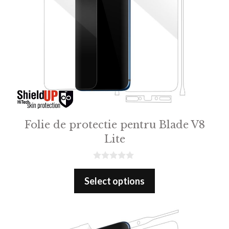
Folie de protectie pentru Blade V8
Lite
0
o
Select options
u
t
o
f
5