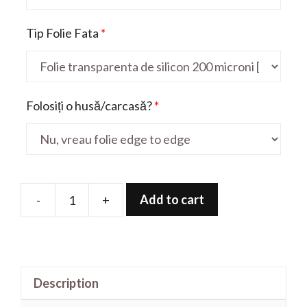
Tip Folie Fata
*
Folosiți o husă/carcasă?
*
Add to cart
-
+
Folie
de
protectie
pentru
Description
Galaxy
A20S_FullBody