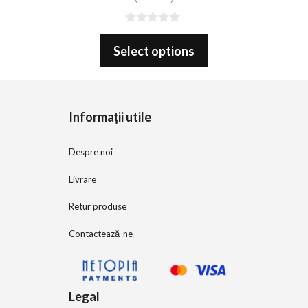
0
o
Select options
u
t
o
f
5
Informații utile
Despre noi
Livrare
Retur produse
Contactează-ne
Legal