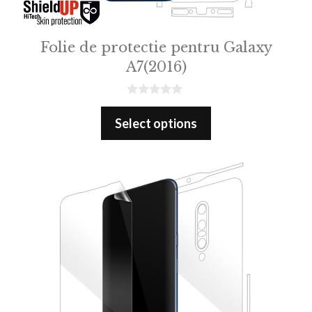
Folie de protectie pentru Galaxy
A7(2016)
0
o
Select options
u
t
o
f
5