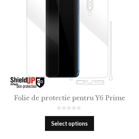
Folie de protectie pentru Y6 Prime
0
o
Select options
u
t
o
f