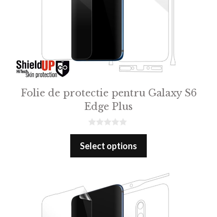
Folie de protectie pentru Galaxy S6
Edge Plus
0
o
Select options
u
t
o
f
5