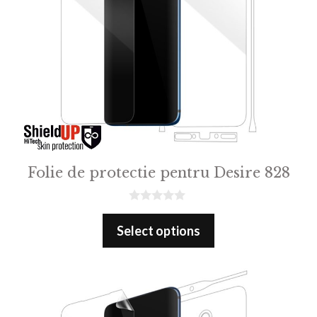
Folie de protectie pentru Desire 828
0
o
Select options
u
t
o
f
5