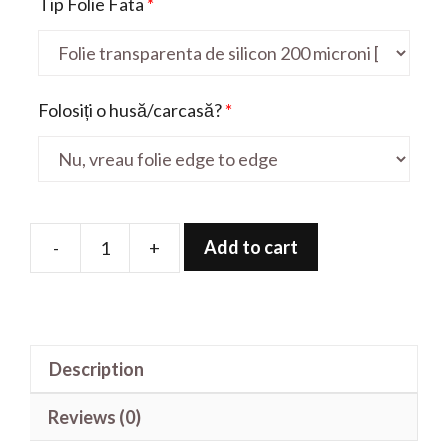
Tip Folie Fata
*
Folosiți o husă/carcasă?
*
Add to cart
-
+
Folie
de
protectie
pentru
Description
Galaxy
A50S
Reviews (0)
quantity