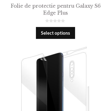
Folie de protectie pentru Galaxy S6
Edge Plus
0
o
Select options
u
t
o
f
5