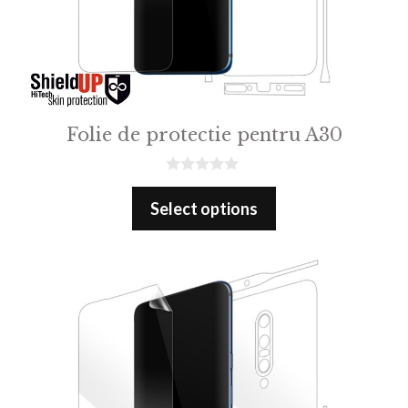
Folie de protectie pentru A30
0
o
Select options
u
t
o
f
5