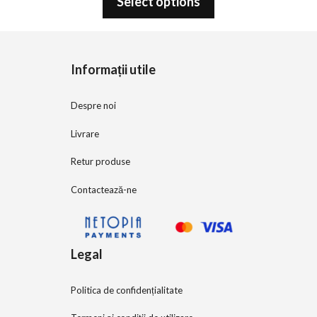
Select options
u
t
o
f
5
Informații utile
Despre noi
Livrare
Retur produse
Contactează-ne
Legal
Politica de confidențialitate